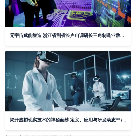
元宇宙赋能智造 浙江省副省长卢山调研长三角制造业数字化能力中心
揭开虚拟现实技术的神秘面纱 定义、应用与研发动态**\n\n______\n\n### 一看就懂 什么是虚拟现实技术？\n想象你戴上头戴式显示器，瞬间进入一个完全由计算机生成的3D世界。广袤的星河触手可及，远古的恐龙在身旁漫步，抑或你是飞船的领航员，协助医生完成异地手术训练——这一切，都不是魔法，而是**虚拟现实（VR, Virtual Reality）的第一人称觉醒**。最简单的理解是 虚拟现实帮助你用五官隔离现实世界，把自己丟进沉浸式的数字宇宙中。其核心离不开三个关键技术支柱，从业界共识看可都少不了一