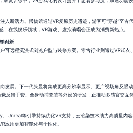
；康复训练中，VR游戏化的设计提升了患者参与度，加速功能
注入新活力。博物馆通过VR复原历史遗迹，游客可“穿越”至古
感；在线娱乐领域，VR游戏、虚拟演唱会正成为消费新热点。
销创新
客户可远程沉浸式浏览户型与装修方案。零售行业则通过VR试衣
方向发展。下一代头显将集成更高分辨率显示、更广视场角及眼
触觉反馈手套、全身动捕套装等外设的研发，正推动多感官交互
ty、Unreal等引擎持续优化VR支持，云渲染技术助力高质量内
VR应用更加智能化与个性化。